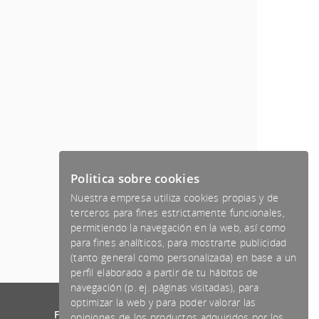
Politica sobre cookies
Nuestra empresa utiliza cookies propias y de
terceros para fines estrictamente funcionales,
permitiendo la navegación en la web, así como
para fines analíticos, para mostrarte publicidad
(tanto general como personalizada) en base a un
perfil elaborado a partir de tu hábitos de
navegación (p. ej. páginas visitadas), para
optimizar la web y para poder valorar las
Formas de pago aceptadas
opiniones de los productos adquiridos por los