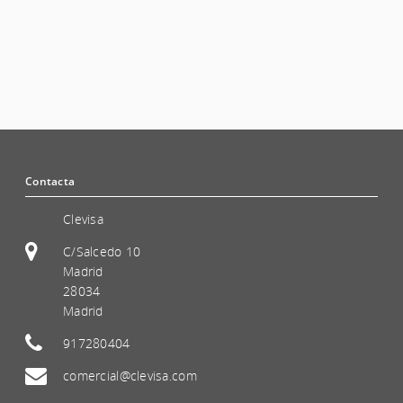
Contacta
Clevisa
C/Salcedo 10
Madrid
28034
Madrid
917280404
comercial@clevisa.com