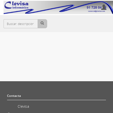
Cesta
CABLES
Contacta
Clevisa