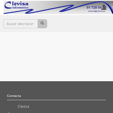
Cesta
CONMUTADORES KVM
Contacta
Clevisa