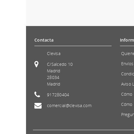
Contacta
Inform
Clevisa
Quien
Envíos
C/Salcedo 10
Madrid
Condic
28034
Madrid
Aviso 
Cómo 
917280404
Cómo 
comercial@clevisa.com
Pregun