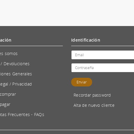
ación
Identificación
es somos
 / Devoluciones
iones Generales
Legal / Privacidad
comprar
Recordar password
pagar
Alta de nuevo cliente
tas Frecuentes - FAQs