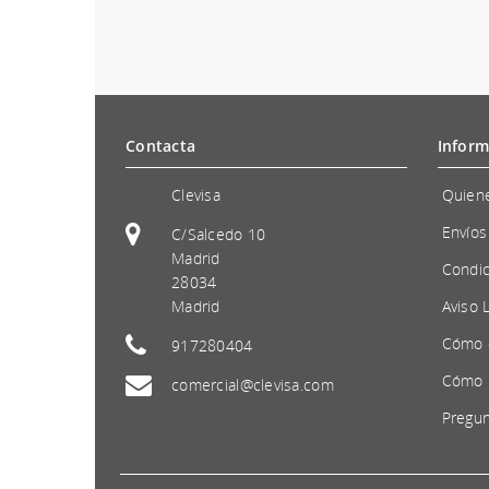
Contacta
Inform
Clevisa
Quien
Envíos
C/Salcedo 10
Madrid
Condic
28034
Madrid
Aviso 
Cómo 
917280404
Cómo 
comercial@clevisa.com
Pregun