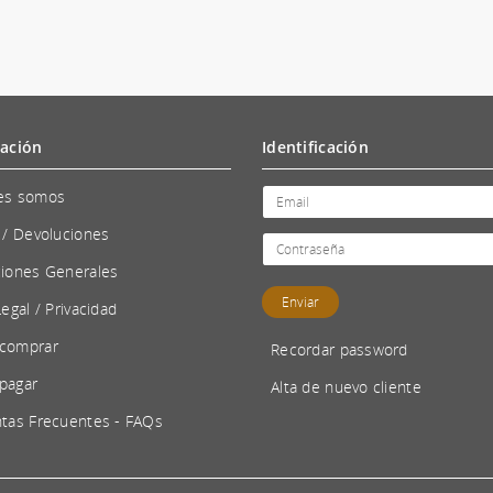
ación
Identificación
es somos
 / Devoluciones
iones Generales
Legal / Privacidad
comprar
Recordar password
pagar
Alta de nuevo cliente
tas Frecuentes - FAQs