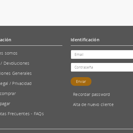
ación
Identificación
es somos
 / Devoluciones
iones Generales
Legal / Privacidad
comprar
Recordar password
pagar
Alta de nuevo cliente
tas Frecuentes - FAQs