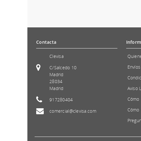
Contacta
Inform
Clevisa
Quien
Envíos
C/Salcedo 10
Madrid
Condic
28034
Madrid
Aviso 
Cómo 
917280404
Cómo 
comercial@clevisa.com
Pregun