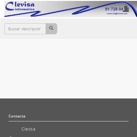
Cesta
UNIDADES CD/DVD/BLU-RAY
Contacta
Clevisa